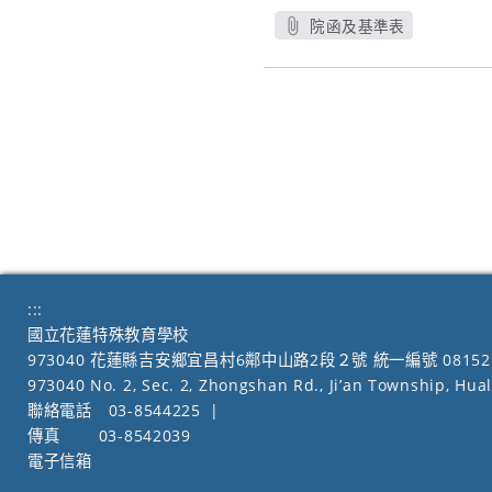
院函及基準表
另開新視窗
:::
國立花蓮特殊教育學校
973040 花蓮縣吉安鄉宜昌村6鄰中山路2段２號 統一編號 08152
973040 No. 2, Sec. 2, Zhongshan Rd., Ji’an Township, Hua
聯絡電話
03-8544225
|
傳真
03-8542039
電子信箱