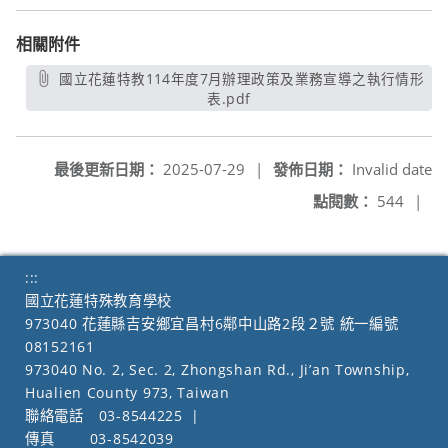
相關附件
國立花蓮特教114年度7月辦理政策及業務宣導之執行情形
表.pdf
另開新視窗
最後更新日期：
2025-07-29
|
發佈日期：
Invalid date
點閱數：
544
|
:::
國立花蓮特殊教育學校
973040 花蓮縣吉安鄉宜昌村6鄰中山路2段２號 統一編號
08152161
973040 No. 2, Sec. 2, Zhongshan Rd., Ji’an Township,
Hualien County 973, Taiwan
聯絡電話
03-8544225
|
傳真
03-8542039