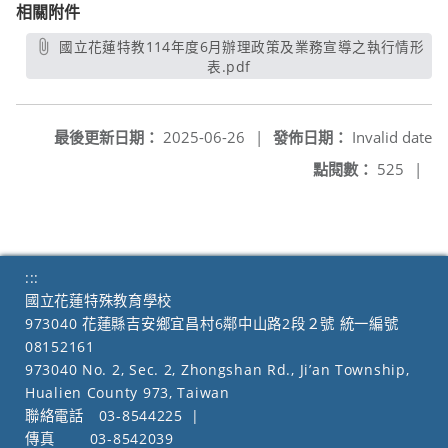
相關附件
國立花蓮特教114年度6月辦理政策及業務宣導之執行情形
表.pdf
另開新視窗
最後更新日期：
2025-06-26
|
發佈日期：
Invalid date
點閱數：
525
|
:::
國立花蓮特殊教育學校
973040 花蓮縣吉安鄉宜昌村6鄰中山路2段２號 統一編號
08152161
973040 No. 2, Sec. 2, Zhongshan Rd., Ji’an Township,
Hualien County 973, Taiwan
聯絡電話
03-8544225
|
傳真
03-8542039