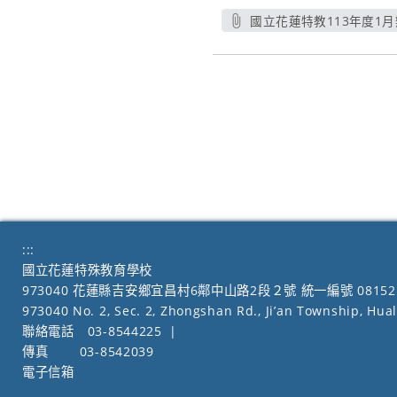
國立花蓮特教113年度1
:::
國立花蓮特殊教育學校
973040 花蓮縣吉安鄉宜昌村6鄰中山路2段２號 統一編號 08152
973040 No. 2, Sec. 2, Zhongshan Rd., Ji’an Township, Hua
聯絡電話
03-8544225
|
傳真
03-8542039
電子信箱