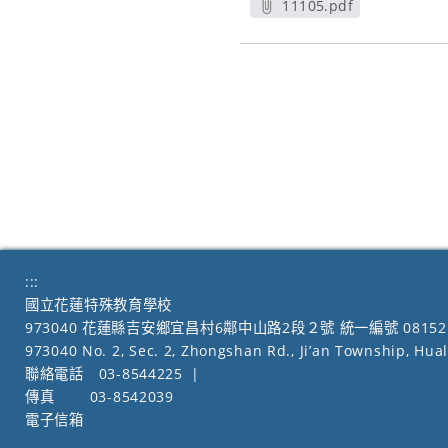
11105.pdf
另開新視窗
:::
國立花蓮特殊教育學校
973040 花蓮縣吉安鄉宜昌村6鄰中山路2段２號 統一編號 08152
973040 No. 2, Sec. 2, Zhongshan Rd., Ji’an Township, Hua
聯絡電話
03-8544225
|
傳真
03-8542039
電子信箱