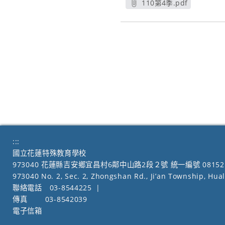
110第4季.pdf
另開新視窗
:::
國立花蓮特殊教育學校
973040 花蓮縣吉安鄉宜昌村6鄰中山路2段２號 統一編號 08152
973040 No. 2, Sec. 2, Zhongshan Rd., Ji’an Township, Hua
聯絡電話
03-8544225
|
傳真
03-8542039
電子信箱