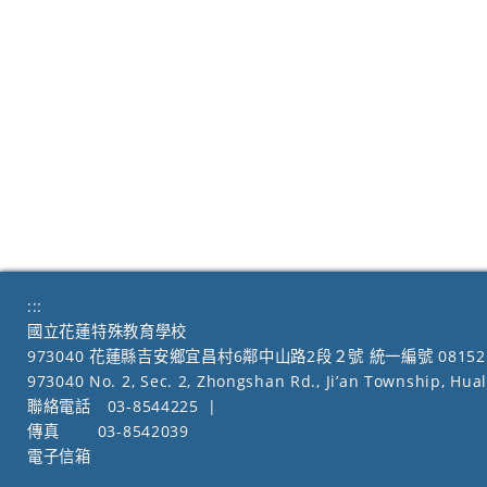
:::
國立花蓮特殊教育學校
973040 花蓮縣吉安鄉宜昌村6鄰中山路2段２號 統一編號 08152
973040 No. 2, Sec. 2, Zhongshan Rd., Ji’an Township, Hua
聯絡電話
03-8544225
|
傳真
03-8542039
電子信箱