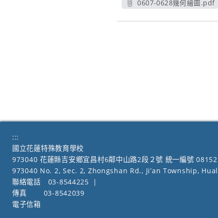
0607-0628幾何繪圖.pdf
另開新視窗
:::
國立花蓮特殊教育學校
973040 花蓮縣吉安鄉宜昌村6鄰中山路2段２號 統一編號 08152
973040 No. 2, Sec. 2, Zhongshan Rd., Ji’an Township, Hua
聯絡電話
03-8544225
|
傳真
03-8542039
電子信箱