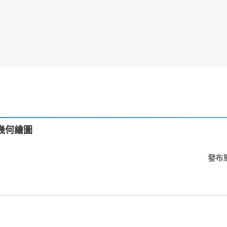
-幾何繪圖
發布