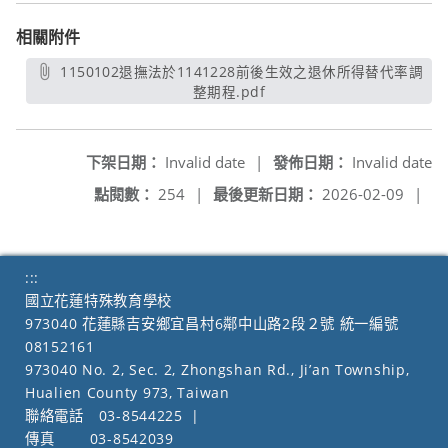
相關附件
1150102退撫法於1141228前後生效之退休所得替代率調
整期程.pdf
另開新視窗
下架日期：
Invalid date
|
發佈日期：
Invalid date
點閱數：
254
|
最後更新日期：
2026-02-09
|
:::
國立花蓮特殊教育學校
973040 花蓮縣吉安鄉宜昌村6鄰中山路2段２號 統一編號
08152161
973040 No. 2, Sec. 2, Zhongshan Rd., Ji’an Township,
Hualien County 973, Taiwan
聯絡電話
03-8544225
|
傳真
03-8542039