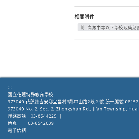
相關附件
高級中等以下學校及幼兒園
:::
國立花蓮特殊教育學校
973040 花蓮縣吉安鄉宜昌村6鄰中山路2段２號 統一編號 08152
973040 No. 2, Sec. 2, Zhongshan Rd., Ji’an Township, Hua
聯絡電話
03-8544225
|
傳真
03-8542039
電子信箱