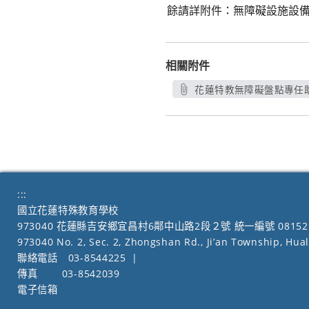
餘請詳附件：無障礙設施設
相關附件
花蓮特教無障礙盤點專任助理
另開新視窗
:::
國立花蓮特殊教育學校
973040 花蓮縣吉安鄉宜昌村6鄰中山路2段２號 統一編號 08152
973040 No. 2, Sec. 2, Zhongshan Rd., Ji’an Township, Hua
聯絡電話
03-8544225
|
傳真
03-8542039
電子信箱