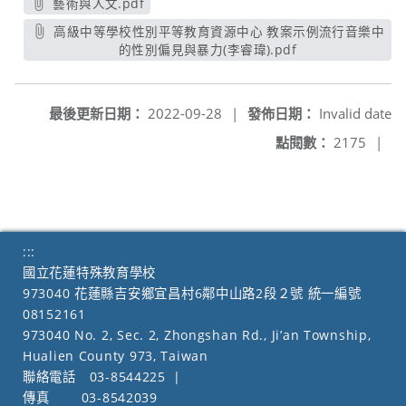
藝術與人文.pdf
另開新視窗
高級中等學校性別平等教育資源中心 教案示例流行音樂中
的性別偏見與暴力(李睿瑋).pdf
另開新視窗
最後更新日期：
2022-09-28
|
發佈日期：
Invalid date
點閱數：
2175
|
:::
國立花蓮特殊教育學校
973040 花蓮縣吉安鄉宜昌村6鄰中山路2段２號 統一編號
08152161
973040 No. 2, Sec. 2, Zhongshan Rd., Ji’an Township,
Hualien County 973, Taiwan
聯絡電話
03-8544225
|
傳真
03-8542039