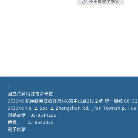
子由數學小學堂
:::
國立花蓮特殊教育學校
973040 花蓮縣吉安鄉宜昌村6鄰中山路2段２號 統一編號 08152
973040 No. 2, Sec. 2, Zhongshan Rd., Ji’an Township, Hua
聯絡電話
03-8544225
|
傳真
03-8542039
電子信箱