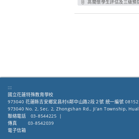
高關懷學生評估及三級預防
另開
:::
國立花蓮特殊教育學校
973040 花蓮縣吉安鄉宜昌村6鄰中山路2段２號 統一編號 08152
973040 No. 2, Sec. 2, Zhongshan Rd., Ji’an Township, Hua
聯絡電話
03-8544225
|
傳真
03-8542039
電子信箱