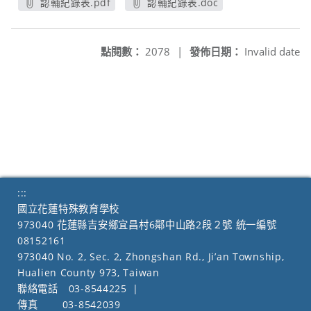
認輔紀錄表.pdf
認輔紀錄表.doc
另開新視窗
另開新視窗
點閱數：
2078
|
發佈日期：
Invalid date
:::
國立花蓮特殊教育學校
973040 花蓮縣吉安鄉宜昌村6鄰中山路2段２號 統一編號
08152161
973040 No. 2, Sec. 2, Zhongshan Rd., Ji’an Township,
Hualien County 973, Taiwan
聯絡電話
03-8544225
|
傳真
03-8542039