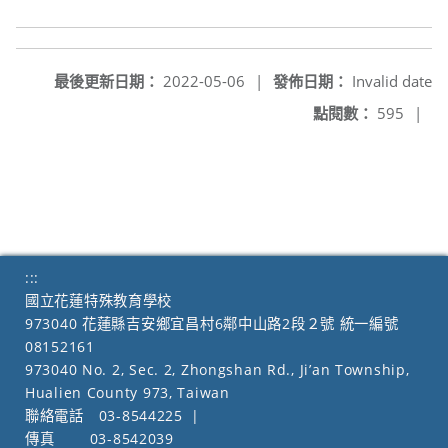
最後更新日期：
2022-05-06
|
發佈日期：
Invalid date
點閱數：
595
|
:::
國立花蓮特殊教育學校
973040 花蓮縣吉安鄉宜昌村6鄰中山路2段２號 統一編號
08152161
973040 No. 2, Sec. 2, Zhongshan Rd., Ji’an Township,
Hualien County 973, Taiwan
聯絡電話
03-8544225
|
傳真
03-8542039