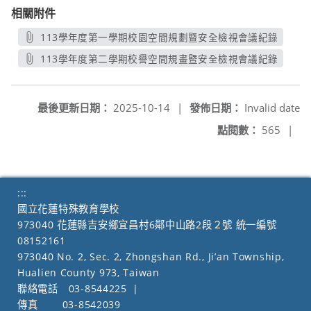
相關附件
113學年度第一學期校園空間規劃暨安全檢視會議紀錄
另開新視窗
113學年度第二學期校譽空間規畫暨安全檢視會議紀錄
另開新視窗
最後更新日期：
2025-10-14
|
發佈日期：
Invalid date
點閱數：
565
|
:::
國立花蓮特殊教育學校
973040 花蓮縣吉安鄉宜昌村6鄰中山路2段２號 統一編號
08152161
973040 No. 2, Sec. 2, Zhongshan Rd., Ji’an Township,
Hualien County 973, Taiwan
聯絡電話
03-8544225
|
傳真
03-8542039