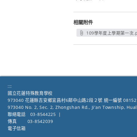
相關附件
109學年度上學期第一次.p
另開新視窗
:::
國立花蓮特殊教育學校
973040 花蓮縣吉安鄉宜昌村6鄰中山路2段２號 統一編號 08152
973040 No. 2, Sec. 2, Zhongshan Rd., Ji’an Township, Hua
聯絡電話
03-8544225
|
傳真
03-8542039
電子信箱