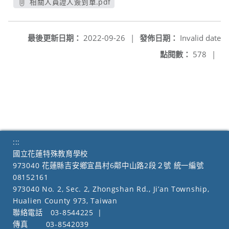
相關人員證人簽到單.pdf
另開新視窗
最後更新日期：
2022-09-26
|
發佈日期：
Invalid date
點閱數：
578
|
:::
國立花蓮特殊教育學校
973040 花蓮縣吉安鄉宜昌村6鄰中山路2段２號 統一編號
08152161
973040 No. 2, Sec. 2, Zhongshan Rd., Ji’an Township,
Hualien County 973, Taiwan
聯絡電話
03-8544225
|
傳真
03-8542039