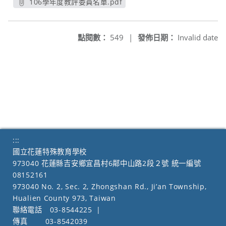
106學年度教評委員名單.pdf
另開新視窗
點閱數：
549
|
發佈日期：
Invalid date
:::
國立花蓮特殊教育學校
973040 花蓮縣吉安鄉宜昌村6鄰中山路2段２號 統一編號
08152161
973040 No. 2, Sec. 2, Zhongshan Rd., Ji’an Township,
Hualien County 973, Taiwan
聯絡電話
03-8544225
|
傳真
03-8542039