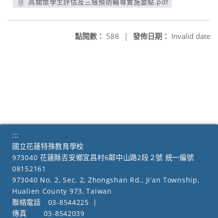
高關懷學生評估及三級預防輔導實施要點.pdf
另開新視窗
點閱數：
588
|
發佈日期：
Invalid date
:::
國立花蓮特殊教育學校
973040 花蓮縣吉安鄉宜昌村6鄰中山路2段２號 統一編號
08152161
973040 No. 2, Sec. 2, Zhongshan Rd., Ji’an Township,
Hualien County 973, Taiwan
聯絡電話
03-8544225
|
傳真
03-8542039