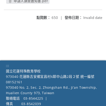
申請人調查通知書.pdf
另開新視窗
點閱數：
650
|
發佈日期：
Invalid date
:::
國立花蓮特殊教育學校
973040 花蓮縣吉安鄉宜昌村6鄰中山路2段２號 統一編號
08152161
973040 No. 2, Sec. 2, Zhongshan Rd., Ji’an Township,
Hualien County 973, Taiwan
聯絡電話
03-8544225
|
傳真
03-8542039