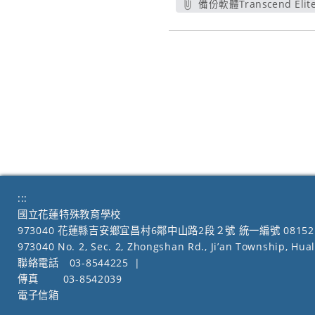
備份軟體Transcend El
另開新視
:::
國立花蓮特殊教育學校
973040 花蓮縣吉安鄉宜昌村6鄰中山路2段２號 統一編號 08152
973040 No. 2, Sec. 2, Zhongshan Rd., Ji’an Township, Hua
聯絡電話
03-8544225
|
傳真
03-8542039
電子信箱