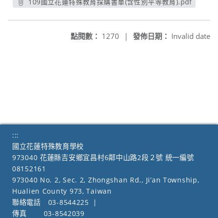
109國立花蓮特殊教育採購書單(含性別平等教育).pdf
另開新視窗
點閱數：
1270
|
發佈日期：
Invalid date
:::
國立花蓮特殊教育學校
973040 花蓮縣吉安鄉宜昌村6鄰中山路2段２號 統一編號
08152161
973040 No. 2, Sec. 2, Zhongshan Rd., Ji’an Township,
Hualien County 973, Taiwan
聯絡電話
03-8544225
|
傳真
03-8542039