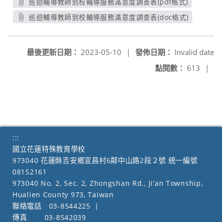
巡迴輔導教師到校輔導服務滿意度調查表(pdf格式)
另開新視窗
巡迴輔導教師到校輔導服務滿意度調查表(doc格式)
另開新視窗
最後更新日期：
2023-05-10
|
發佈日期：
Invalid date
點閱數：
613
|
:::
國立花蓮特殊教育學校
973040 花蓮縣吉安鄉宜昌村6鄰中山路2段２號 統一編號
08152161
973040 No. 2, Sec. 2, Zhongshan Rd., Ji’an Township,
Hualien County 973, Taiwan
聯絡電話
03-8544225
|
傳真
03-8542039