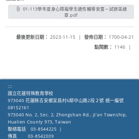
01-113學年度身心障礙學生適性輔導安置－試辦區總
章.pdf
另開新視窗
最後更新日期：
2023-11-15
|
發佈日期：
1700-04-21
點閱數：
1146
|
:::
國立花蓮特殊教育學校
973040 花蓮縣吉安鄉宜昌村6鄰中山路2段２號 統一編號
08152161
973040 No. 2, Sec. 2, Zhongshan Rd., Ji’an Township,
Hualien County 973, Taiwan
聯絡電話
03-8544225
|
傳真
03-8542039