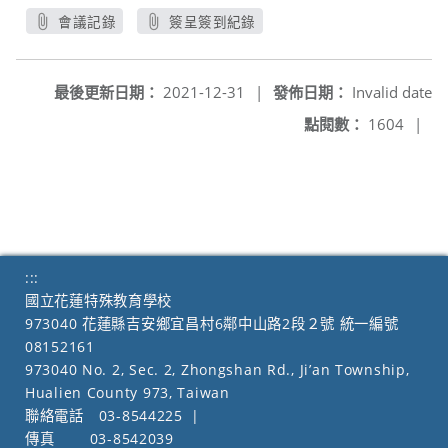
會議記錄
簽呈簽到紀錄
另開新視窗
另開新視窗
最後更新日期：
2021-12-31
|
發佈日期：
Invalid date
點閱數：
1604
|
:::
國立花蓮特殊教育學校
973040 花蓮縣吉安鄉宜昌村6鄰中山路2段２號 統一編號
08152161
973040 No. 2, Sec. 2, Zhongshan Rd., Ji’an Township,
Hualien County 973, Taiwan
聯絡電話
03-8544225
|
傳真
03-8542039