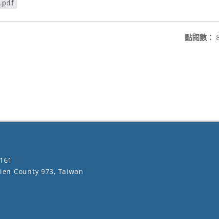
pdf
點閱數：
161
lien County 973, Taiwan