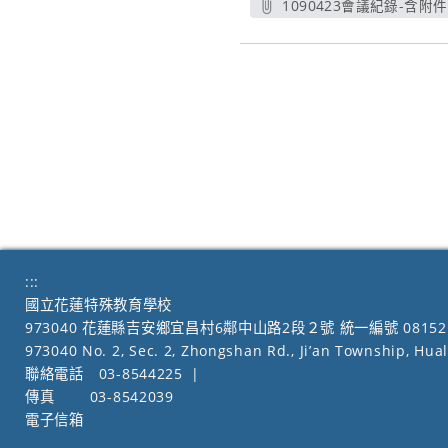
1090423會議紀錄-含附件.
另開新視窗
:::
國立花蓮特殊教育學校
973040 花蓮縣吉安鄉宜昌村6鄰中山路2段２號 統一編號 08152
973040 No. 2, Sec. 2, Zhongshan Rd., Ji’an Township, Hua
聯絡電話
03-8544225
|
傳真
03-8542039
電子信箱