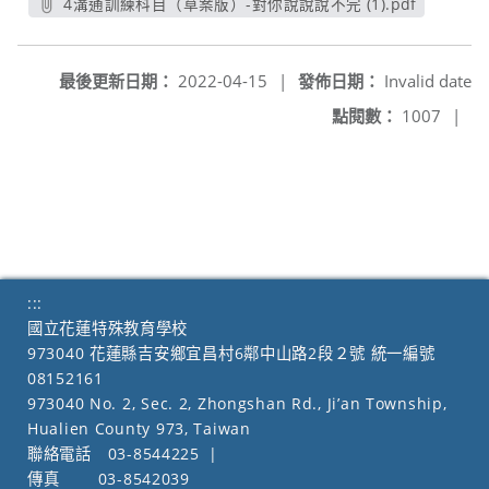
4溝通訓練科目（草案版）-對你說說說不完 (1).pdf
另開新視窗
最後更新日期：
2022-04-15
|
發佈日期：
Invalid date
點閱數：
1007
|
:::
國立花蓮特殊教育學校
973040 花蓮縣吉安鄉宜昌村6鄰中山路2段２號 統一編號
08152161
973040 No. 2, Sec. 2, Zhongshan Rd., Ji’an Township,
Hualien County 973, Taiwan
聯絡電話
03-8544225
|
傳真
03-8542039