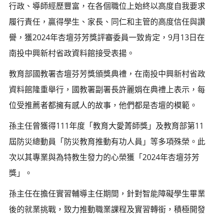
行政、導師經歷豐富，在各個職位上始終以高度自我要求
履行責任，贏得學生、家長、同仁和主管的高度信任與讚
譽，獲2024年杏壇芬芳獎評審委員一致肯定，9月13日在
南投中興新村省政資料館接受表揚。
教育部國教署杏壇芬芳獎頒獎典禮，在南投中興新村省政
資料館隆重舉行，國教署副署長許麗娟在典禮上表示，每
位受推薦者都擁有感人的故事，他們都是杏壇的模範。
孫主任曾獲得111年度「教育大愛菁師獎」及教育部第11
屆防災總動員「防災教育推動有功人員」等多項殊榮。此
次以其專業與為特教生發力的心榮獲「2024年杏壇芬芳
獎」。
孫主任在擔任實習輔導主任期間，針對智能障礙學生畢業
後的就業挑戰，致力推動職業課程及實習轉銜，積極開發