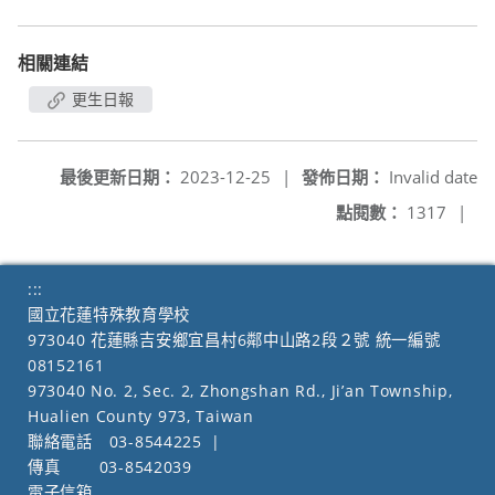
相關連結
更生日報
最後更新日期：
2023-12-25
|
發佈日期：
Invalid date
點閱數：
1317
|
:::
國立花蓮特殊教育學校
973040 花蓮縣吉安鄉宜昌村6鄰中山路2段２號 統一編號
08152161
973040 No. 2, Sec. 2, Zhongshan Rd., Ji’an Township,
Hualien County 973, Taiwan
聯絡電話
03-8544225
|
傳真
03-8542039
電子信箱