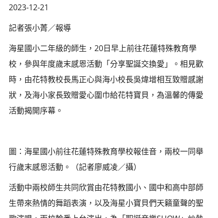
2023-12-21
記者張小菁／報導
海星國小二年級的師生，20日早上前往花蓮特殊教育學
校，參與年度歲末感恩活動「分享聖誕交換愛」。相見歡
時，由花特教校長馬正心與海小校長吳煒增相互致贈感謝
狀，及海小家長致贈愛心圍巾給花特寶貝，為溫馨的傳愛
活動揭開序幕。
圖：海星國小前往花蓮特殊教育學校報佳音，兩校一同舉
行歲末感恩活動。（記者廖威凌／攝）
活動中兩校師生共同欣賞由花特教國小、國中和高中部師
生帶來熱情的舞蹈表演，以及海星小寶貝們天籟童聲的聖