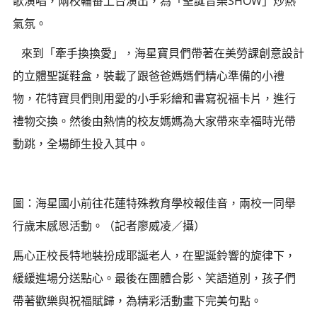
歌演唱，兩校輪番上台演出，為「聖誕音樂SHOW」炒熱
氣氛。
來到「牽手換換愛」，海星寶貝們帶著在美勞課創意設計
的立體聖誕鞋盒，裝載了跟爸爸媽媽們精心準備的小禮
物，花特寶貝們則用愛的小手彩繪和書寫祝福卡片，進行
禮物交換。然後由熱情的校友媽媽為大家帶來幸福時光帶
動跳，全場師生投入其中。
圖：海星國小前往花蓮特殊教育學校報佳音，兩校一同舉
行歲末感恩活動。（記者廖威凌／攝）
馬心正校長特地裝扮成耶誕老人，在聖誕鈴響的旋律下，
緩緩進場分送點心。最後在團體合影、笑語道別，孩子們
帶著歡樂與祝福賦歸，為精彩活動畫下完美句點。