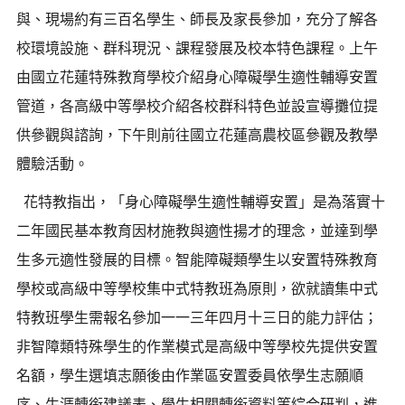
與、現場約有三百名學生、師長及家長參加，充分了解各
校環境設施、群科現況、課程發展及校本特色課程。上午
由國立花蓮特殊教育學校介紹身心障礙學生適性輔導安置
管道，各高級中等學校介紹各校群科特色並設宣導攤位提
供參觀與諮詢，下午則前往國立花蓮高農校區參觀及教學
體驗活動。
花特教指出，「身心障礙學生適性輔導安置」是為落實十
二年國民基本教育因材施教與適性揚才的理念，並達到學
生多元適性發展的目標。智能障礙類學生以安置特殊教育
學校或高級中等學校集中式特教班為原則，欲就讀集中式
特教班學生需報名參加一一三年四月十三日的能力評估；
非智障類特殊學生的作業模式是高級中等學校先提供安置
名額，學生選填志願後由作業區安置委員依學生志願順
序、生涯轉銜建議表、學生相關轉銜資料等綜合研判，進