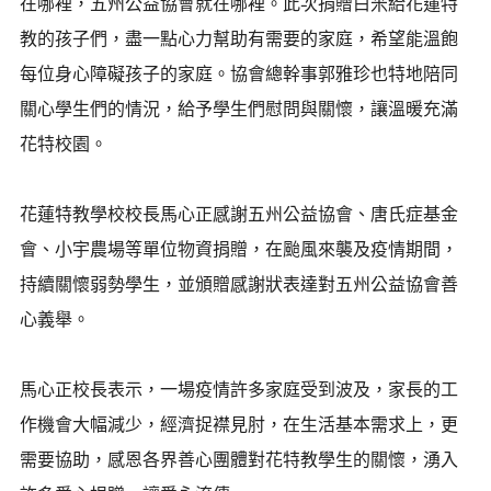
在哪裡，五州公益協會就在哪裡。此次捐贈白米給花蓮特
教的孩子們，盡一點心力幫助有需要的家庭，希望能溫飽
每位身心障礙孩子的家庭。協會總幹事郭雅珍也特地陪同
關心學生們的情況，給予學生們慰問與關懷，讓溫暖充滿
花特校園。
花蓮特教學校校長馬心正感謝五州公益協會、唐氏症基金
會、小宇農場等單位物資捐贈，在颱風來襲及疫情期間，
持續關懷弱勢學生，並頒贈感謝狀表達對五州公益協會善
心義舉。
馬心正校長表示，一場疫情許多家庭受到波及，家長的工
作機會大幅減少，經濟捉襟見肘，在生活基本需求上，更
需要協助，感恩各界善心團體對花特教學生的關懷，湧入