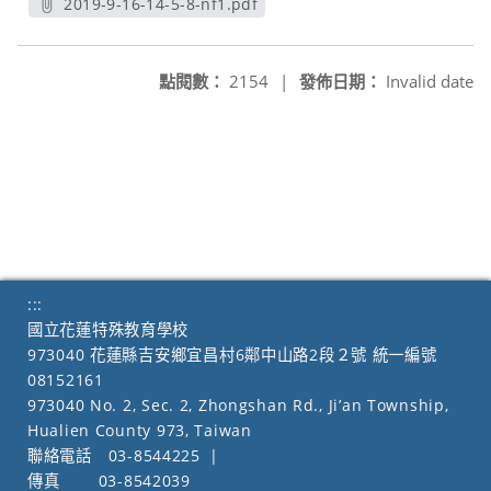
2019-9-16-14-5-8-nf1.pdf
另開新視窗
點閱數：
2154
|
發佈日期：
Invalid date
:::
國立花蓮特殊教育學校
973040 花蓮縣吉安鄉宜昌村6鄰中山路2段２號 統一編號
08152161
973040 No. 2, Sec. 2, Zhongshan Rd., Ji’an Township,
Hualien County 973, Taiwan
聯絡電話
03-8544225
|
傳真
03-8542039