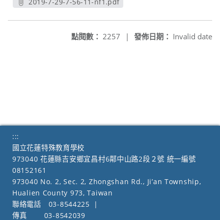
2019-7-29-7-56-11-nf1.pdf
另開新視窗
點閱數：
2257
|
發佈日期：
Invalid date
:::
國立花蓮特殊教育學校
973040 花蓮縣吉安鄉宜昌村6鄰中山路2段２號 統一編號
08152161
973040 No. 2, Sec. 2, Zhongshan Rd., Ji’an Township,
Hualien County 973, Taiwan
聯絡電話
03-8544225
|
傳真
03-8542039