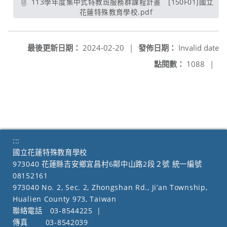
113學年度集中式特教班服務群課程計畫 [150F01]國立
花蓮特殊教育學校.pdf
另開新視窗
最後更新日期：
2024-02-20
|
發佈日期：
Invalid date
點閱數：
1088
|
:::
國立花蓮特殊教育學校
973040 花蓮縣吉安鄉宜昌村6鄰中山路2段２號 統一編號
08152161
973040 No. 2, Sec. 2, Zhongshan Rd., Ji’an Township,
Hualien County 973, Taiwan
聯絡電話
03-8544225
|
傳真
03-8542039