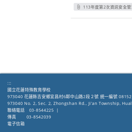
113年度第2次資訊安全
另開
:::
國立花蓮特殊教育學校
973040 花蓮縣吉安鄉宜昌村6鄰中山路2段２號 統一編號 08152
973040 No. 2, Sec. 2, Zhongshan Rd., Ji’an Township, Hua
聯絡電話
03-8544225
|
傳真
03-8542039
電子信箱