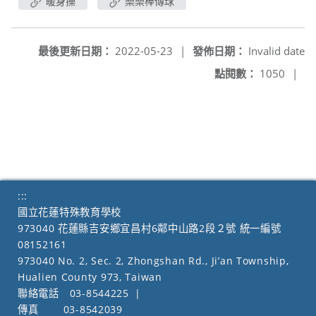
暖身操
樂樂棒傳球
最後更新日期：
2022-05-23
|
發佈日期：
Invalid date
點閱數：
1050
|
:::
國立花蓮特殊教育學校
973040 花蓮縣吉安鄉宜昌村6鄰中山路2段２號 統一編號
08152161
973040 No. 2, Sec. 2, Zhongshan Rd., Ji’an Township,
Hualien County 973, Taiwan
聯絡電話
03-8544225
|
傳真
03-8542039