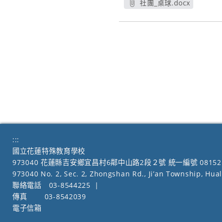
社團_桌球.docx
另開新視窗
:::
國立花蓮特殊教育學校
973040 花蓮縣吉安鄉宜昌村6鄰中山路2段２號 統一編號 08152
973040 No. 2, Sec. 2, Zhongshan Rd., Ji’an Township, Hua
聯絡電話
03-8544225
|
傳真
03-8542039
電子信箱