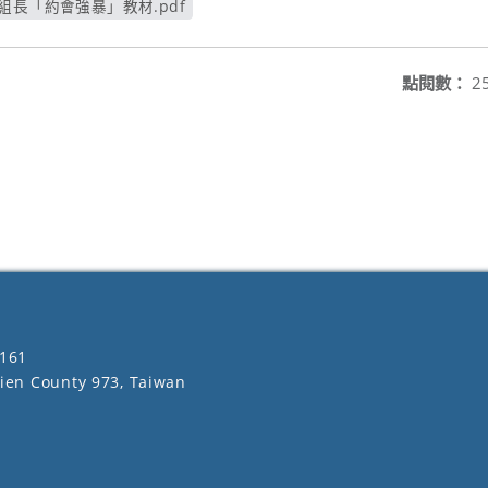
組長「約會強暴」教材.pdf
另開新視窗
點閱數：
2
161
lien County 973, Taiwan