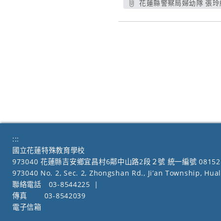
花蓮縣警察局婦幼隊 張玲
:::
國立花蓮特殊教育學校
973040 花蓮縣吉安鄉宜昌村6鄰中山路2段２號 統一編號 08152
973040 No. 2, Sec. 2, Zhongshan Rd., Ji’an Township, Hua
聯絡電話
03-8544225
|
傳真
03-8542039
電子信箱