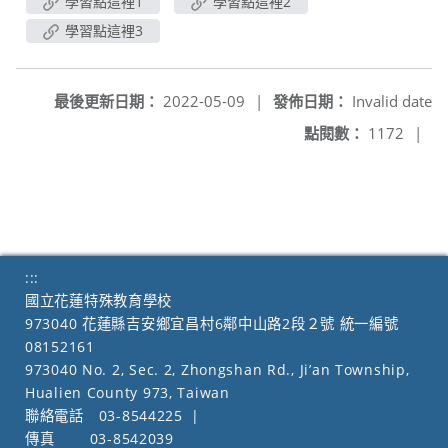
學習點這裡1
學習點這裡2
學習點這裡3
最後更新日期：
2022-05-09
|
發佈日期：
Invalid date
點閱數：
1172
|
:::
國立花蓮特殊教育學校
973040 花蓮縣吉安鄉宜昌村6鄰中山路2段２號 統一編號
08152161
973040 No. 2, Sec. 2, Zhongshan Rd., Ji’an Township,
Hualien County 973, Taiwan
聯絡電話
03-8544225
|
傳真
03-8542039