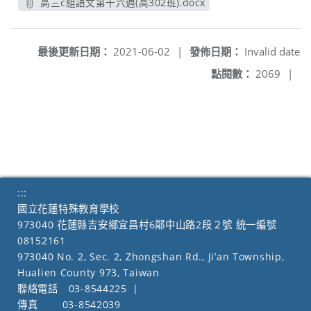
高三c組語文第十六週(高302班).docx
另開新視窗
最後更新日期：
2021-06-02
|
發佈日期：
Invalid date
點閱數：
2069
|
:::
國立花蓮特殊教育學校
973040 花蓮縣吉安鄉宜昌村6鄰中山路2段２號 統一編號
08152161
973040 No. 2, Sec. 2, Zhongshan Rd., Ji’an Township,
Hualien County 973, Taiwan
聯絡電話
03-8544225
|
傳真
03-8542039