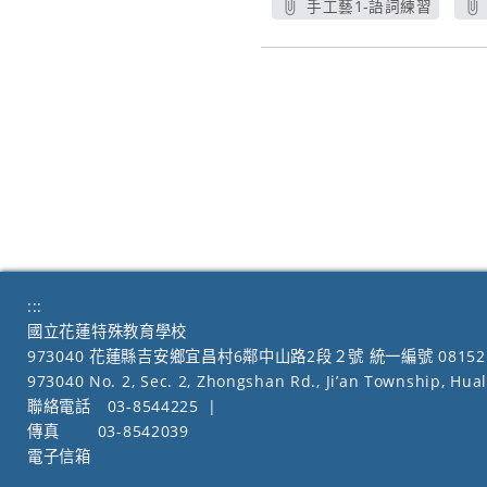
手工藝1-語詞練習
另開新視窗
:::
國立花蓮特殊教育學校
973040 花蓮縣吉安鄉宜昌村6鄰中山路2段２號 統一編號 08152
973040 No. 2, Sec. 2, Zhongshan Rd., Ji’an Township, Hua
聯絡電話
03-8544225
|
傳真
03-8542039
電子信箱