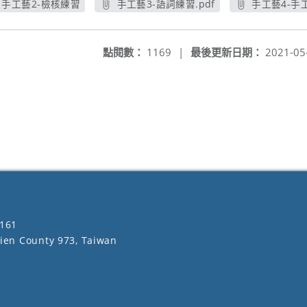
手工藝2-檢核練習
手工藝3-語詞練習.pdf
手工藝4-手工
另開新視窗
另開新視窗
點閱數：
1169
|
最後更新日期：
2021-05
161
lien County 973, Taiwan