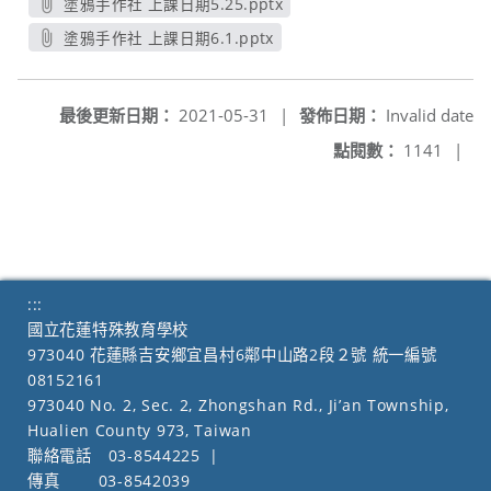
塗鴉手作社 上課日期5.25.pptx
另開新視窗
塗鴉手作社 上課日期6.1.pptx
另開新視窗
最後更新日期：
2021-05-31
|
發佈日期：
Invalid date
點閱數：
1141
|
:::
國立花蓮特殊教育學校
973040 花蓮縣吉安鄉宜昌村6鄰中山路2段２號 統一編號
08152161
973040 No. 2, Sec. 2, Zhongshan Rd., Ji’an Township,
Hualien County 973, Taiwan
聯絡電話
03-8544225
|
傳真
03-8542039