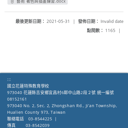
藝術 著色與插畫練習.docx
另開新視窗
最後更新日期：
2021-05-31
|
發佈日期：
Invalid date
點閱數：
1165
|
:::
國立花蓮特殊教育學校
973040 花蓮縣吉安鄉宜昌村6鄰中山路2段２號 統一編號
08152161
973040 No. 2, Sec. 2, Zhongshan Rd., Ji’an Township,
Hualien County 973, Taiwan
聯絡電話
03-8544225
|
傳真
03-8542039