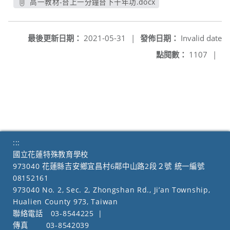
高一教材-台上一分鐘台下十年功.docx
另開新視窗
最後更新日期：
2021-05-31
|
發佈日期：
Invalid date
點閱數：
1107
|
:::
國立花蓮特殊教育學校
973040 花蓮縣吉安鄉宜昌村6鄰中山路2段２號 統一編號
08152161
973040 No. 2, Sec. 2, Zhongshan Rd., Ji’an Township,
Hualien County 973, Taiwan
聯絡電話
03-8544225
|
傳真
03-8542039