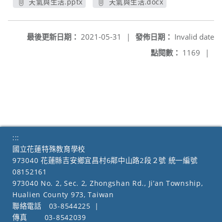
天氣與生活.pptx
天氣與生活.docx
另開新視窗
另開新視窗
最後更新日期：
2021-05-31
|
發佈日期：
Invalid date
點閱數：
1169
|
:::
國立花蓮特殊教育學校
973040 花蓮縣吉安鄉宜昌村6鄰中山路2段２號 統一編號
08152161
973040 No. 2, Sec. 2, Zhongshan Rd., Ji’an Township,
Hualien County 973, Taiwan
聯絡電話
03-8544225
|
傳真
03-8542039