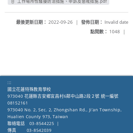
工作場所性騷擾防治措施、申訴及懲戒措施.pdf
另開新視窗
最後更新日期：
2022-09-26
|
發佈日期：
Invalid date
點閱數：
1048
|
:::
國立花蓮特殊教育學校
973040 花蓮縣吉安鄉宜昌村6鄰中山路2段２號 統一編號
08152161
973040 No. 2, Sec. 2, Zhongshan Rd., Ji’an Township,
Hualien County 973, Taiwan
聯絡電話
03-8544225
|
傳真
03-8542039