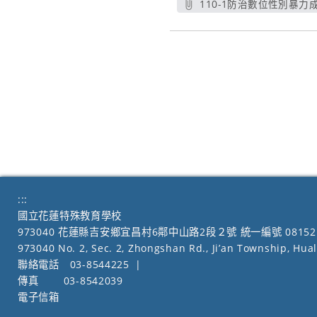
110-1防治數位性別暴力成
另開新視窗
:::
國立花蓮特殊教育學校
973040 花蓮縣吉安鄉宜昌村6鄰中山路2段２號 統一編號 08152
973040 No. 2, Sec. 2, Zhongshan Rd., Ji’an Township, Hua
聯絡電話
03-8544225
|
傳真
03-8542039
電子信箱