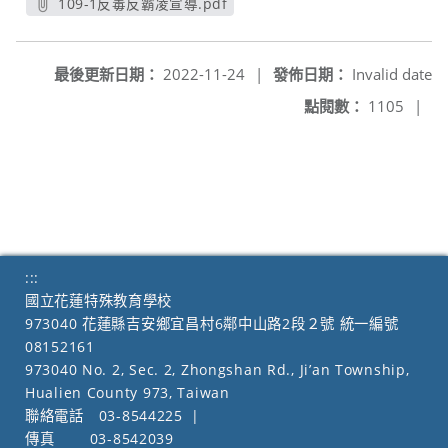
109-1反毒反霸凌宣導.pdf
另開新視窗
最後更新日期：
2022-11-24
|
發佈日期：
Invalid date
點閱數：
1105
|
:::
國立花蓮特殊教育學校
973040 花蓮縣吉安鄉宜昌村6鄰中山路2段２號 統一編號
08152161
973040 No. 2, Sec. 2, Zhongshan Rd., Ji’an Township,
Hualien County 973, Taiwan
聯絡電話
03-8544225
|
傳真
03-8542039